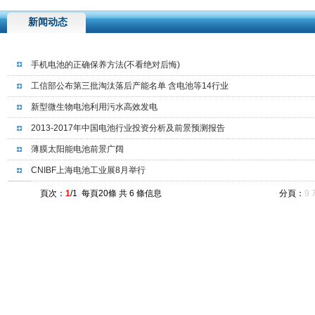
新闻动态
手机电池的正确保养方法(不看绝对后悔)
工信部公布第三批淘汰落后产能名单 含电池等14行业
新型微生物电池利用污水高效发电
2013-2017年中国电池行业投资分析及前景预测报告
薄膜太阳能电池前景广阔
CNIBF上海电池工业展8月举行
頁次：
1
/1 每頁20條 共 6 條信息
分頁：
9